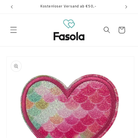
Direkt
Kostenloser Versand ab €50,-
zum
Inhalt
Warenkorb
oduktinformationen
ringen