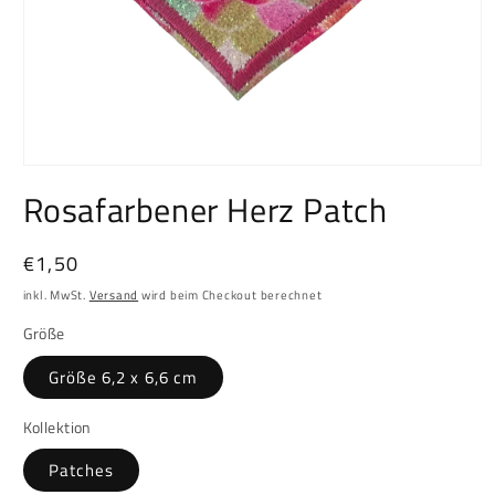
Medien
1
Rosafarbener Herz Patch
in
Modal
öffnen
Normaler
€1,50
Preis
inkl. MwSt.
Versand
wird beim Checkout berechnet
Größe
Größe 6,2 x 6,6 cm
Kollektion
Patches