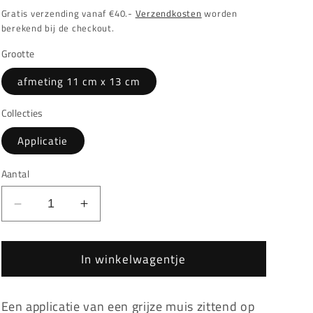
prijs
Gratis verzending vanaf €40.-
Verzendkosten
worden
berekend bij de checkout.
Grootte
afmeting 11 cm x 13 cm
Collecties
Applicatie
Aantal
Aantal
Aantal
verlagen
verhogen
voor
voor
In winkelwagentje
Grijze
Grijze
Muis
Muis
Zittend
Zittend
Een applicatie van een grijze muis zittend op
Op
Op