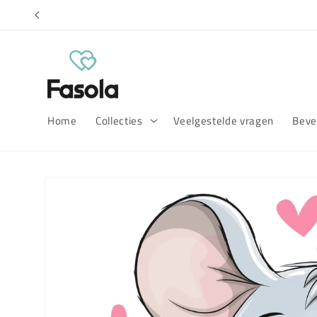
Meteen
naar de
content
Home
Collecties
Veelgestelde vragen
Beves
Ga direct naar
productinformatie