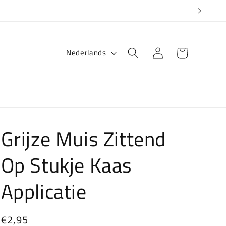
T
Winkelwagen
Inloggen
Nederlands
a
a
l
Grijze Muis Zittend
Op Stukje Kaas
Applicatie
Normale
€2,95