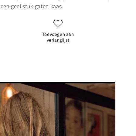
Stukje
Stukje
een geel stuk gaten kaas.
Kaas
Kaas
Applicatie
Applicatie
Toevoegen aan
verlanglijst