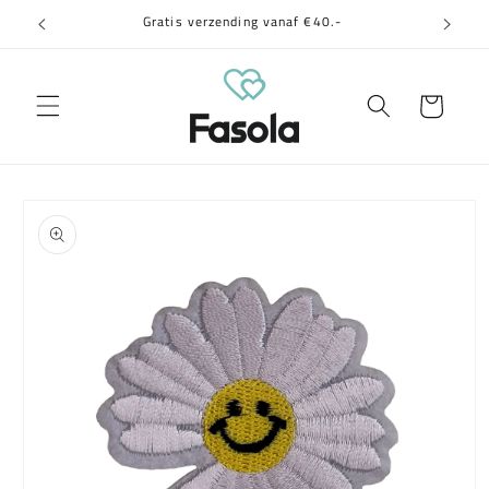
Meteen
Gratis verzending vanaf €40.-
naar de
content
Winkelwagen
a direct naar
roductinformatie