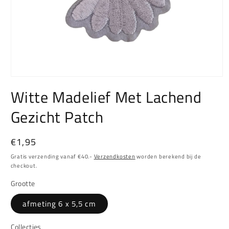
Media
1
Witte Madelief Met Lachend
openen
in
Gezicht Patch
modaal
Normale
€1,95
prijs
Gratis verzending vanaf €40.-
Verzendkosten
worden berekend bij de
checkout.
Grootte
afmeting 6 x 5,5 cm
Collecties