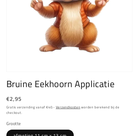
Media
1
Bruine Eekhoorn Applicatie
openen
in
modaal
Normale
€2,95
prijs
Gratis verzending vanaf €40.-
Verzendkosten
worden berekend bij de
checkout.
Grootte
afmeting 11 cm x 13 cm