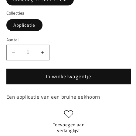
Collecties
Applicatie
Aantal
Aantal
Aantal
verlagen
verhogen
voor
voor
In winkelwagentje
Bruine
Bruine
Eekhoorn
Eekhoorn
Applicatie
Applicatie
Een applicatie van een bruine eekhoorn
Toevoegen aan
verlanglijst