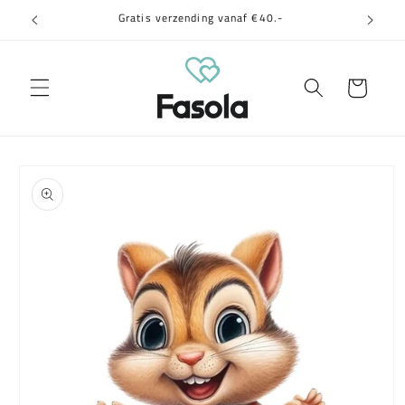
Meteen
Gratis verzending vanaf €40.-
naar de
content
Winkelwagen
a direct naar
roductinformatie